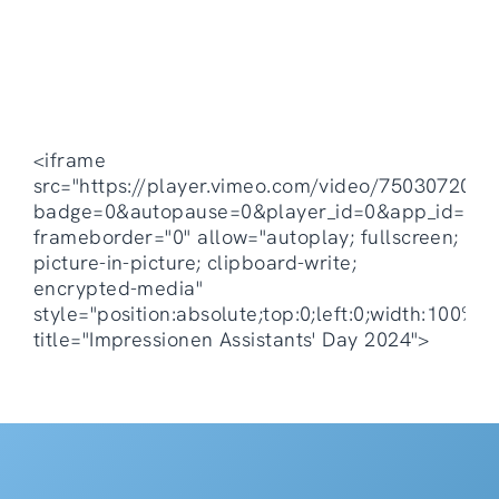
<iframe
src="https://player.vimeo.com/video/750307208?
badge=0&autopause=0&player_id=0&app_id=5847
frameborder="0" allow="autoplay; fullscreen;
picture-in-picture; clipboard-write;
encrypted-media"
style="position:absolute;top:0;left:0;width:100%;h
title="Impressionen Assistants' Day 2024">