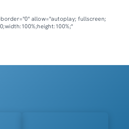
rder="0" allow="autoplay; fullscreen;
t:0;width:100%;height:100%;"