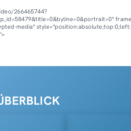
/video/266465744?
d=58479&title=0&byline=0&portrait=0" framebo
rypted-media" style="position:absolute;top:0;lef
">
ÜBERBLICK