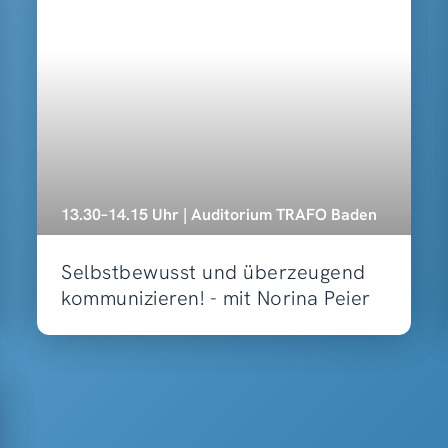
13.30–14.15 Uhr | Auditorium TRAFO Baden
Selbstbewusst und überzeugend
kommunizieren! - mit Norina Peier