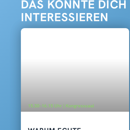
DAS KÖNNTE DICH
INTERESSIEREN
15.30–16.15 Uhr | Kongresssaal