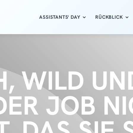
ASSISTANTS‘ DAY
RÜCKBLICK
H, WILD UN
DER JOB N
T, DAS SIE 