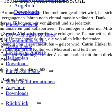
5–16.00 UHR | KONGRESSSAAL
Angebote
Downloads
 Art und Weise, wie in Unternehmen gearbeitet wird, hat sich
 vergangenen Jahren noch einmal massiv verändert. Dank
erner IT können wir von überall und zu jederzeit
Für Besuchende
munizieren und kollaborieren. Technologie ist aber nur Mitt
 Zweck. Viel wichtiger für die erfolgreiche Teamarbeit ist di
Das Wichtigste in Kürze
htige Unternehmenskultur, die von allen Mitarbeitenden –
Programmübersicht
bhängig von Hierarchiestufen – gelebt wird. Catrin Hinkel bi
Ausstellende
en Einblick in die Kultur von Microsoft und teilt ihre
Location & Anreise
sönlichen Erfahrungen in der Zusammenarbeit mit ihren dire
Hallenplan
arbeitenden.
Downloads
e Anzahl Sitzplätze: 600
Für Ausstellende
: Catrin Hinkel
Wichtige Informationen
Angebote
Downloads
Rückblick