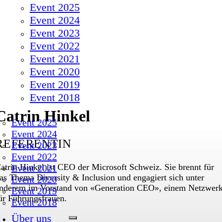
Event 2025
Event 2024
Event 2023
Event 2022
Event 2021
Event 2020
Event 2019
Event 2018
Catrin Hinkel
Event 2025
Event 2024
REFERENTIN
Event 2023
Event 2022
atrin Hinkel ist CEO der Microsoft Schweiz. Sie brennt für
Event 2021
as Thema Diversity & Inclusion und engagiert sich unter
Event 2020
nderem im Vorstand von «Generation CEO», einem Netzwer
Event 2019
ür Führungsfrauen.
Event 2018
Über uns