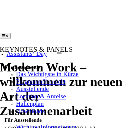
Zum
Inhalt
springen
Toggle
Navigation
KEYNOTES & PANELS
Assistants‘ Day
Modern Work –
Für Besuchende
Das Wichtigste in Kürze
willkommen zur neuen
Programmübersicht
Ausstellende
Art der
Location & Anreise
Hallenplan
Zusammenarbeit
Downloads
Für Ausstellende
Wichtige Informationen