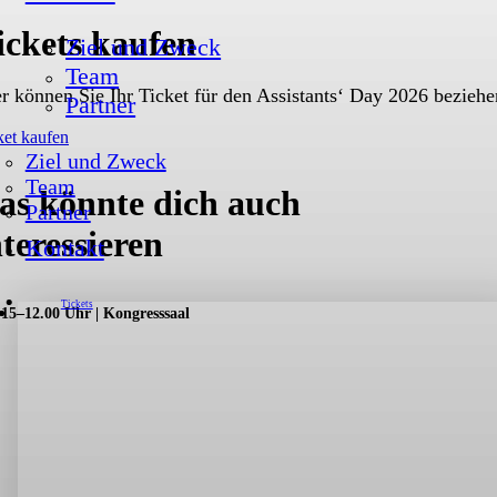
ickets kaufen
Ziel und Zweck
Team
r können Sie Ihr Ticket für den Assistants‘ Day 2026 beziehe
Partner
ket kaufen
Ziel und Zweck
Team
as könnte dich auch
Partner
nteressieren
Kontakt
Tickets
.15–12.00 Uhr | Kongresssaal