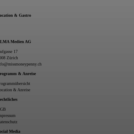
ocation & Gastro
LMA Medien AG
ufgasse 17
008 Zürich
nfo@missmoneypenny.ch
rogramm & Anreise
rogrammübersicht
ocation & Anreise
echtliches
AGB
mpressum
atenschutz
ocial Media