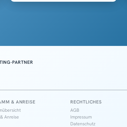
TING-PARTNER
MM & ANREISE
RECHTLICHES
mübersicht
AGB
 & Anreise
Impressum
Datenschutz