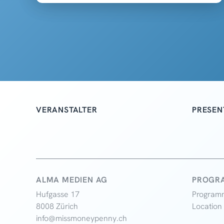
VERANSTALTER
PRESEN
ALMA MEDIEN AG
PROGRA
Hufgasse 17
Program
8008 Zürich
Location
info@missmoneypenny.ch