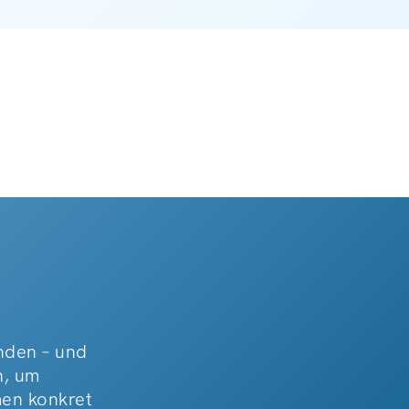
enden – und
n, um
men konkret