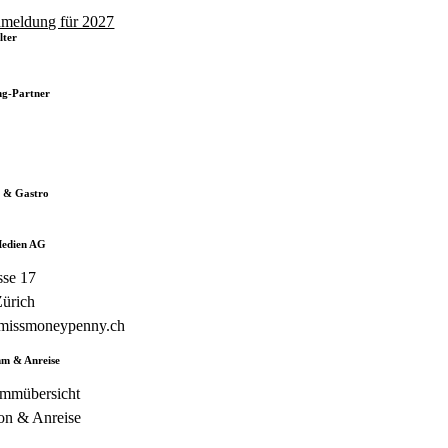
meldung für 2027
lter
ng-Partner
 & Gastro
edien AG
se 17
ürich
missmoneypenny.ch
m & Anreise
mmübersicht
on & Anreise