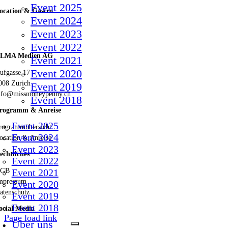
Event 2025
ocation & Gastro
Event 2024
Event 2023
Event 2022
LMA Medien AG
Event 2021
Event 2020
ufgasse 17
008 Zürich
Event 2019
nfo@missmoneypenny.ch
Event 2018
rogramm & Anreise
Event 2025
rogrammübersicht
Event 2024
ocation & Anreise
Event 2023
echtliches
Event 2022
AGB
Event 2021
mpressum
Event 2020
atenschutz
Event 2019
Event 2018
ocial Media
Page load link
Über uns