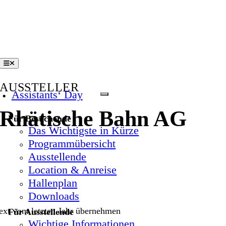
Zum
Inhalt
springen
Toggle
Navigation
AUSSTELLER
Assistants‘ Day
Rhätische Bahn AG
Für Besuchende
Das Wichtigste in Kürze
Programmübersicht
Ausstellende
Location & Anreise
Hallenplan
Downloads
Text vom letzten Jahr übernehmen
Für Ausstellende
Wichtige Informationen