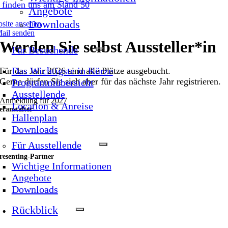
 finden uns am Stand 50
Angebote
Downloads
site ansehen
ail senden
Werden Sie selbst Aussteller*in
Für Besuchende
Das Wichtigste in Kürze
Für das Jahr 2026 sind alle Plätze ausgebucht.
Gerne dürfen Sie sich aber für das nächste Jahr registrieren.
Programmübersicht
Ausstellende
Anmeldung für 2027
Location & Anreise
eranstalter
Hallenplan
Downloads
Für Ausstellende
resenting-Partner
Wichtige Informationen
Angebote
Downloads
Rückblick