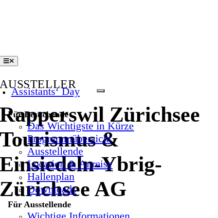
Zum
Inhalt
springen
Toggle
Navigation
AUSSTELLER
Assistants‘ Day
Rapperswil Zürichsee
Für Besuchende
Das Wichtigste in Kürze
Tourismus &
Programmübersicht
Ausstellende
Einsiedeln-Ybrig-
Location & Anreise
Hallenplan
Zürichsee AG
Downloads
Für Ausstellende
Wichtige Informationen