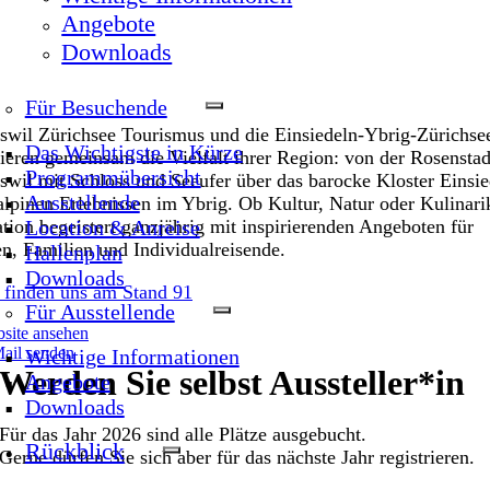
Angebote
Downloads
Für Besuchende
swil Zürichsee Tourismus und die Einsiedeln-Ybrig-Zürichs
Das Wichtigste in Kürze
tieren gemeinsam die Vielfalt ihrer Region: von der Rosenstad
Programmübersicht
swil mit Schloss und Seeufer über das barocke Kloster Einsie
Ausstellende
alpinen Erlebnissen im Ybrig. Ob Kultur, Natur oder Kulinari
tion begeistert ganzjährig mit inspirierenden Angeboten für
Location & Anreise
n, Familien und Individualreisende.
Hallenplan
Downloads
 finden uns am Stand 91
Für Ausstellende
site ansehen
ail senden
Wichtige Informationen
Werden Sie selbst Aussteller*in
Angebote
Downloads
Für das Jahr 2026 sind alle Plätze ausgebucht.
Rückblick
Gerne dürfen Sie sich aber für das nächste Jahr registrieren.