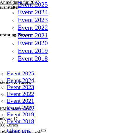
Anmeldung für 2027
Event 2025
eranstalter
Event 2024
Event 2023
Event 2022
Event 2021
resenting-Partner
Event 2020
Event 2019
Event 2018
Event 2025
Event 2024
ocation & Gastro
Event 2023
Event 2022
Event 2021
Event 2020
LMA Medien AG
Event 2019
ufgasse 17
Event 2018
008 Zürich
Über uns
nfo@missmoneypenny.ch