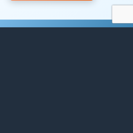
WERDEN SIE SELBST
AUSSTELLER*IN
Für das Jahr 2026 sind alle Plätze
ausgebucht.
Gerne dürfen Sie sich aber für das nächste
Jahr registrieren.
ANMELDUNG FÜR 2027