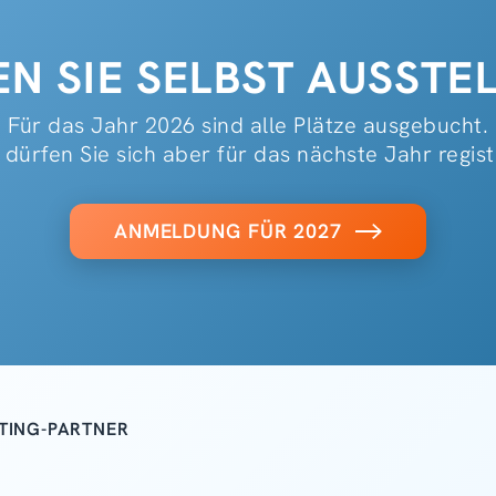
N SIE SELBST AUSSTEL
Für das Jahr 2026 sind alle Plätze ausgebucht.
dürfen Sie sich aber für das nächste Jahr regist
ANMELDUNG FÜR 2027
TING-PARTNER