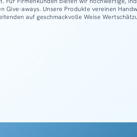
t. Für Firmenkunden bieten wir hochwertige, ind
ven Give-aways. Unsere Produkte vereinen Handw
eitenden auf geschmackvolle Weise Wertschätzu