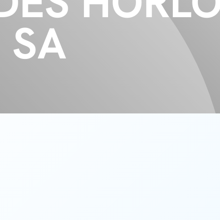
 DES HORL
 SA