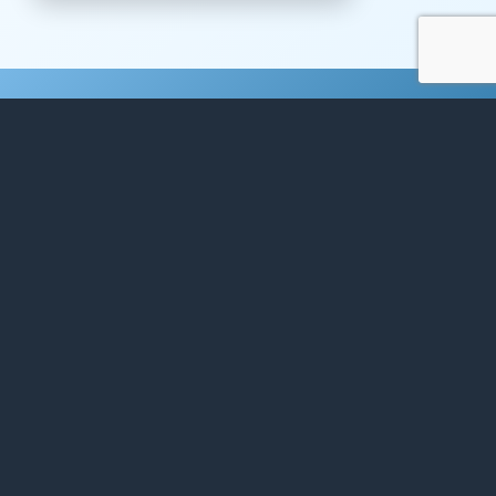
WERDEN SIE SELBST
AUSSTELLER*IN
Für das Jahr 2026 sind alle Plätze
ausgebucht.
Gerne dürfen Sie sich aber für das nächste
Jahr registrieren.
ANMELDUNG FÜR 2027