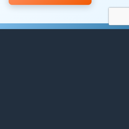
WERDEN SIE SELBST
AUSSTELLER*IN
Für das Jahr 2026 sind alle Plätze
ausgebucht.
Gerne dürfen Sie sich aber für das nächste
Jahr registrieren.
ANMELDUNG FÜR 2027