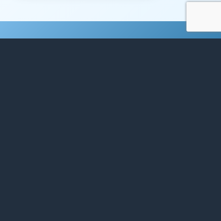
WERDEN SIE SELBST
AUSSTELLER*IN
Für das Jahr 2026 sind alle Plätze
ausgebucht.
Gerne dürfen Sie sich aber für das nächste
Jahr registrieren.
ANMELDUNG FÜR 2027