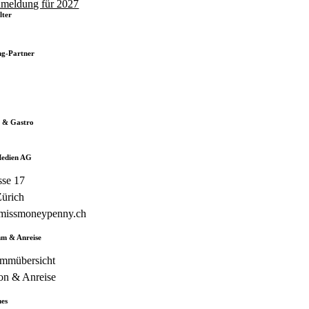
meldung für 2027
lter
ng-Partner
 & Gastro
edien AG
se 17
ürich
missmoneypenny.ch
m & Anreise
mmübersicht
on & Anreise
hes